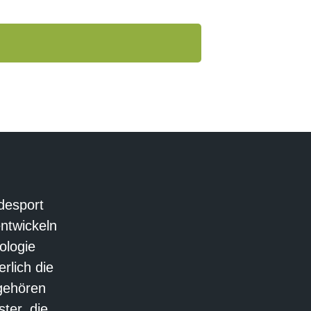
desport
ntwickeln
ologie
rlich die
gehören
ter, die