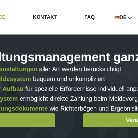
CE
KONTAKT
FAQ
DE
ltungsmanagement ganz
anstaltungen
aller Art werden berücksichtigt
eldesystem
bequem und unkompliziert
r Aufbau
für spezielle Erfordernisse individuell an
ystem
ermöglicht direkte Zahlung beim Meldevor
ltungsdokumente
wie Richterbögen und Ergebnisli
Vera