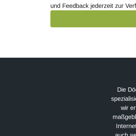
und Feedback jederzeit zur Ver
Die Dö
speziali
wir e
maßgebli
Interne
auch we