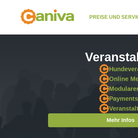
PREISE UND SERVI
Veransta
Hundever
Online M
Modulare
Payments
Veransta
Mehr Infos