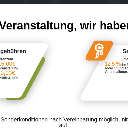
 Veranstaltung, wir habe
tgebühren
S
bei
eranzahl
int
15,00€
12,5 %
der 
eranstaltung
Abrechnung er
30,00€
Veranstaltung
eranstaltung
d Sonderkonditionen nach Vereinbarung möglich, 
auf.