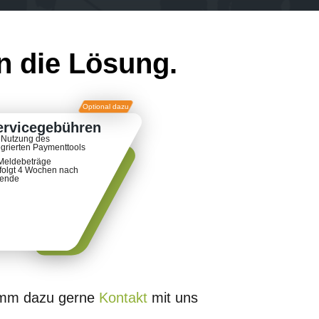
n die Lösung.
Optional dazu
ervicegebühren
 Nutzung des
egrierten Paymenttools
Meldebeträge
folgt 4 Wochen nach
sende
nimm dazu gerne
Kontakt
mit uns