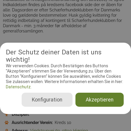
Indkaldelsen findes på kredsens facebook side der er åben for
alle. Dagsorden er efter Schæferhundeklubben for Danmarks
love og gældende bestemmelser. Husk gyldig kvittering for
rettidig indbetaling af kontingent til Schæferhundeklubben for
Danmark - min. 3 måneder før afholdelse af
generalforsamlingen.
Der Schutz deiner Daten ist uns
wichtig!
Information
Kontakt
Prüfungsleiter
Dokumente
Wir verwenden Cookies. Durch Bestätigen des Buttons
"Akzeptieren" stimmen Sie der Verwendung zu. Über den
Treffpunkte
Button "Konfigurieren" können Sie auswählen, welche Cookies
Sie zulassen wollen. Weitere Informationen erhalten Sie in hier:
Datenschutz.
Zeitzone:
Europe/Berlin
Meldebeginn:
18.01.2017 19:00:00
Konfiguration
Akzeptieren
Meldeschluss:
18.01.2017 19:00:00
Disziplin:
Ausrichtender Verein:
Kreds 10
Adresse:
Vindstrupvej 69, 9800 Hjørring