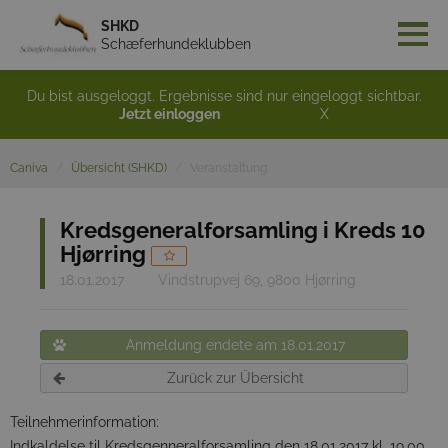
SHKD
Schæferhundeklubben
Du bist ausgeloggt. Ergebnisse sind nur eingeloggt sichtbar.
Jetzt einloggen
X
Caniva
Übersicht (SHKD)
Veranstaltung
Kredsgeneralforsamling i Kreds 10
Hjørring
18.01.2017
Vindstrupvej 69, 9800 Hjørring
Anmeldung endete am 18.01.2017
Zurück zur Übersicht
Teilnehmerinformation:
Indkaldelse til Kredsgenneralforsamling den 18.01.2017 kl. 19.00