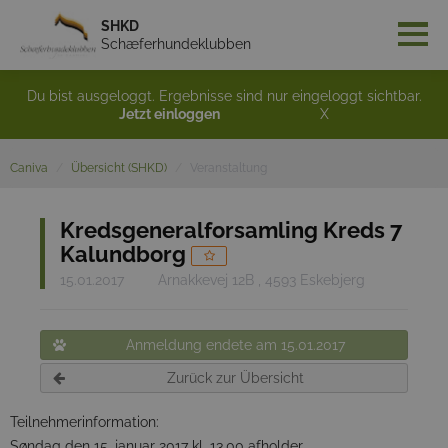
SHKD
Schæferhundeklubben
Du bist ausgeloggt. Ergebnisse sind nur eingeloggt sichtbar.
Jetzt einloggen
X
Caniva
Übersicht (SHKD)
Veranstaltung
Kredsgeneralforsamling Kreds 7
Kalundborg
15.01.2017
Arnakkevej 12B , 4593 Eskebjerg
Anmeldung endete am 15.01.2017
Zurück zur Übersicht
Teilnehmerinformation:
Søndag den 15. januar 2017 kl. 13.00 afholder