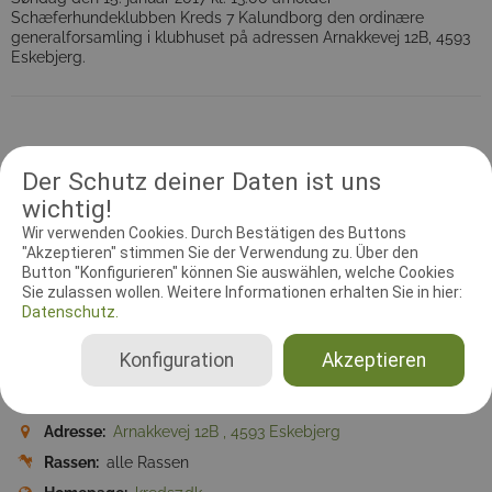
Schæferhundeklubben Kreds 7 Kalundborg den ordinære
generalforsamling i klubhuset på adressen Arnakkevej 12B, 4593
Eskebjerg.
Information
Kontakt
Prüfungsleiter
Dokumente
Der Schutz deiner Daten ist uns
wichtig!
Treffpunkte
Wir verwenden Cookies. Durch Bestätigen des Buttons
"Akzeptieren" stimmen Sie der Verwendung zu. Über den
Button "Konfigurieren" können Sie auswählen, welche Cookies
Zeitzone:
Europe/Berlin
Sie zulassen wollen. Weitere Informationen erhalten Sie in hier:
Meldebeginn:
04.12.2016 13:00:00
Datenschutz.
Meldeschluss:
15.01.2017 13:00:00
Konfiguration
Akzeptieren
Disziplin:
FCI-IGP
Ausrichtender Verein:
Kreds 7 Kalundborg
Adresse:
Arnakkevej 12B , 4593 Eskebjerg
Rassen:
alle Rassen