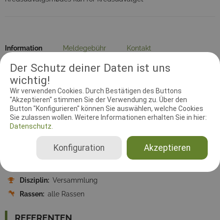
Information
Meldegebühr
Kontakt
Der Schutz deiner Daten ist uns
Versammlungsleiter
Dokumente
wichtig!
Wir verwenden Cookies. Durch Bestätigen des Buttons
Zeitzone:
Europe/Copenhagen
"Akzeptieren" stimmen Sie der Verwendung zu. Über den
Button "Konfigurieren" können Sie auswählen, welche Cookies
Startdatum:
26.05.2018 04:00:00
Sie zulassen wollen. Weitere Informationen erhalten Sie in hier:
Enddatum:
26.05.2018 04:00:00
Datenschutz.
Meldebeginn:
20.05.2018 00:00:00
Konfiguration
Akzeptieren
Meldeschluss:
26.05.2018 00:00:00
Startplätze:
5
Disziplin:
Versammlung
Rassen:
alle Rassen
REFERENTEN