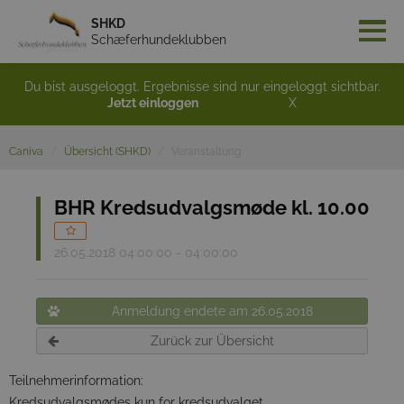
SHKD
Schæferhundeklubben
Du bist ausgeloggt. Ergebnisse sind nur eingeloggt sichtbar.
Jetzt einloggen
X
Caniva
Übersicht (SHKD)
Veranstaltung
BHR Kredsudvalgsmøde kl. 10.00
26.05.2018 04:00:00 - 04:00:00
Anmeldung endete am 26.05.2018
Zurück zur Übersicht
Teilnehmerinformation:
Kredsudvalgsmødes kun for kredsudvalget