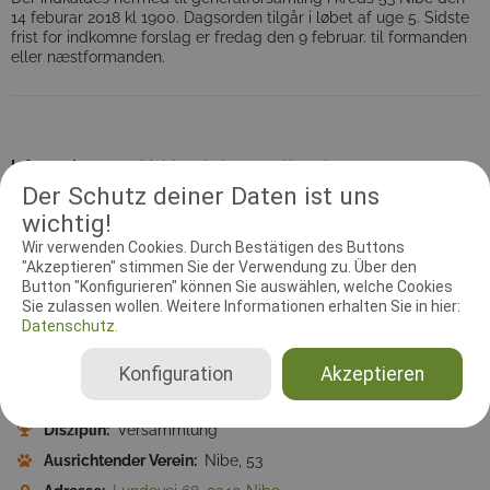
14 feburar 2018 kl 1900. Dagsorden tilgår i løbet af uge 5. Sidste
frist for indkomne forslag er fredag den 9 februar. til formanden
eller næstformanden.
Information
Meldegebühr
Kontakt
Der Schutz deiner Daten ist uns
wichtig!
Versammlungsleiter
Dokumente
Wir verwenden Cookies. Durch Bestätigen des Buttons
"Akzeptieren" stimmen Sie der Verwendung zu. Über den
Zeitzone:
Europe/Berlin
Button "Konfigurieren" können Sie auswählen, welche Cookies
Sie zulassen wollen. Weitere Informationen erhalten Sie in hier:
Startdatum:
14.02.2018 04:00:00
Datenschutz.
Enddatum:
14.02.2018 04:00:00
Meldebeginn:
09.02.2018 00:00:00
Konfiguration
Akzeptieren
Meldeschluss:
14.02.2018 00:00:00
Disziplin:
Versammlung
Ausrichtender Verein:
Nibe, 53