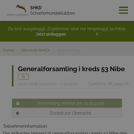
SHKD
Schæferhundeklubben
Du bist ausgeloggt. Ergebnisse sind nur eingeloggt sichtbar.
Jetzt einloggen
X
Caniva
Übersicht (SHKD)
Veranstaltung
Generalforsamling i kreds 53 Nibe
14.02.2018 04:00:00 - 04:00:00
Lundevej 68, 9240 Nibe
Anmeldung endete am 14.02.2018
Zurück zur Übersicht
Teilnehmerinformation:
Der indkaldes hermed til generalforsamling i kreds 53 Nibe den