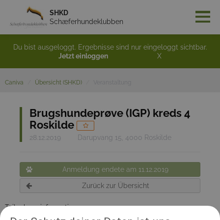
SHKD
Schæferhundeklubben
Du bist ausgeloggt. Ergebnisse sind nur eingeloggt sichtbar.
Jetzt einloggen
X
Caniva
Übersicht (SHKD)
Veranstaltung
Brugshundeprøve (IGP) kreds 4
Roskilde
28.12.2019
Darupvang 15, 4000 Roskilde
Anmeldung endete am 11.12.2019
Zurück zur Übersicht
Teilnehmerinformation:
Prøvestart kl. 9