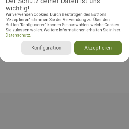
Der Schutz deiner Daten ist uns
wichtig!
Wir verwenden Cookies. Durch Bestätigen des Buttons
"Akzeptieren" stimmen Sie der Verwendung zu. Über den
RICHTER UND HELFER
Button "Konfigurieren" können Sie auswählen, welche Cookies
Sie zulassen wollen. Weitere Informationen erhalten Sie in hier:
Datenschutz.
Leistungsrichter
Peter Maltha Larsen
Konfiguration
Akzeptieren
Dänemark
Gesamt