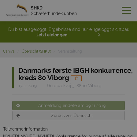
SHKD
Schæferhundeklubben
Du bist ausgeloggt. Ergebnisse sind nur eingeloggt sichtbar.
Jetzt einloggen
X
Caniva
Übersicht (SHKD)
Veranstaltung
Danmarks første IBGH konkurrence,
kreds 80 Viborg
17.11.2019
Guldbækvej 3, 8800 Viborg
Anmeldung endete am 09.11.2019
Zurück zur Übersicht
Teilnehmerinformation:
NYHED! NYHED! NYHED! Konkurrence for hunde af alle racer og