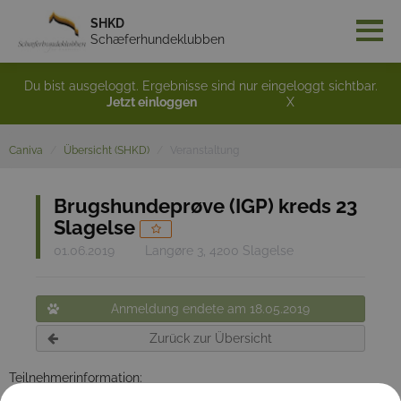
SHKD
Schæferhundeklubben
Du bist ausgeloggt. Ergebnisse sind nur eingeloggt sichtbar.
Jetzt einloggen
X
Caniva
Übersicht (SHKD)
Veranstaltung
Brugshundeprøve (IGP) kreds 23
Slagelse
01.06.2019
Langøre 3, 4200 Slagelse
Anmeldung endete am 18.05.2019
Zurück zur Übersicht
Teilnehmerinformation:
Prøven starter kl 9 og sporet gåes på roemark. priser