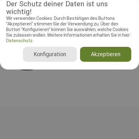
Der Schutz deiner Daten ist uns
begynderprøver 200kr. FP/BH - IGP - IFH 225 kr.
wichtig!
Wir verwenden Cookies. Durch Bestätigen des Buttons
"Akzeptieren" stimmen Sie der Verwendung zu. Über den
RICHTER UND HELFER
Button "Konfigurieren" können Sie auswählen, welche Cookies
Sie zulassen wollen. Weitere Informationen erhalten Sie in hier:
Datenschutz.
Leistungsrichter
Henrik Hjort
Konfiguration
Akzeptieren
Dänemark
Gesamt