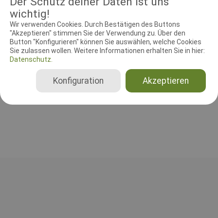
Der Schutz deiner Daten ist uns
wichtig!
Wir verwenden Cookies. Durch Bestätigen des Buttons
"Akzeptieren" stimmen Sie der Verwendung zu. Über den
RICHTER UND HELFER
Button "Konfigurieren" können Sie auswählen, welche Cookies
Sie zulassen wollen. Weitere Informationen erhalten Sie in hier:
Datenschutz.
Leistungsrichter
Hans Hansen
Konfiguration
Akzeptieren
Dänemark
Gesamt