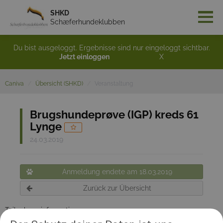
SHKD
Schæferhundeklubben
Du bist ausgeloggt. Ergebnisse sind nur eingeloggt sichtbar.
Jetzt einloggen
X
Caniva
Übersicht (SHKD)
Veranstaltung
Brugshundeprøve (IGP) kreds 61
Lynge
24.03.2019
Anmeldung endete am 18.03.2019
Zurück zur Übersicht
Teilnehmerinformation:
Prøven starter kl. 1000