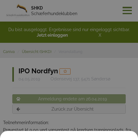
SHKD
Schæferhundeklubben
Du bist ausgeloggt. Ergebnisse sind nur eingeloggt sichtbar.
Jetzt einloggen
X
Caniva
Übersicht (SHKD)
Veranstaltung
IPO Nordfyn
04.05.2019
Odensevej 137, 5471 Søndersø
Anmeldung endete am 26.04.2019
Zurück zur Übersicht
Teilnehmerinformation:
Prøvestart kl 9.00 ved væsentest på kredsen træningsplads. fra
kl. 8.00 kan der købes morgenmad, der vil for hele prøvedagen