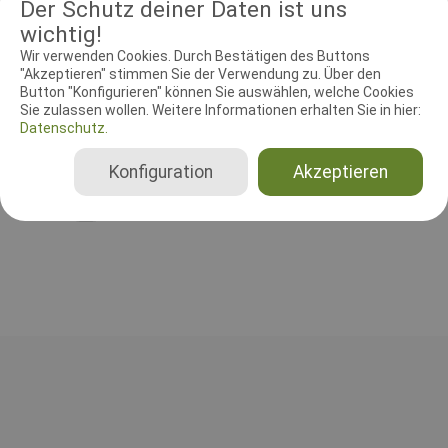
Der Schutz deiner Daten ist uns
kunne købes mad.
wichtig!
Wir verwenden Cookies. Durch Bestätigen des Buttons
"Akzeptieren" stimmen Sie der Verwendung zu. Über den
RICHTER UND HELFER
Button "Konfigurieren" können Sie auswählen, welche Cookies
Sie zulassen wollen. Weitere Informationen erhalten Sie in hier:
Datenschutz.
Leistungsrichter
Lene Carlson
Konfiguration
Akzeptieren
Dänemark
A, B, C, Gesamt, FCI-IGP 1, FCI-IGP 2, FCI-IGP 3, FCI-IGP-V, Begynder B, Begynder AB, FCI-GPr 1, FCI-GPr 2, FCI-GPr 3, FCI-UPr 1, FCI-UPr 2, FCI-UPr 3, FCI-SPr 1, FCI-SPr 2, FCI-SPr 3, FCI-FPr 1, FCI-FPr 2, FCI-FPr 3, FCI-IFH 1, FCI-IFH 2