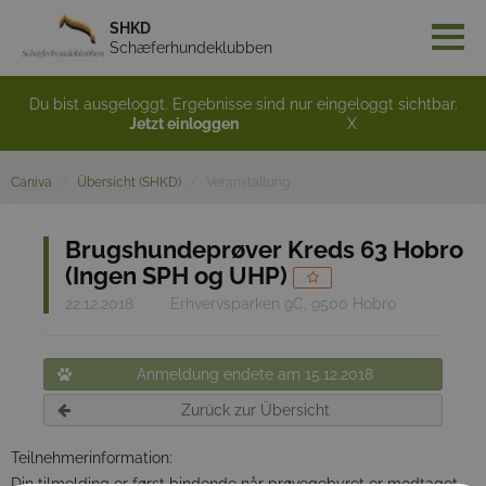
SHKD
Schæferhundeklubben
Du bist ausgeloggt. Ergebnisse sind nur eingeloggt sichtbar.
Jetzt einloggen
X
Caniva
Übersicht (SHKD)
Veranstaltung
Brugshundeprøver Kreds 63 Hobro
(Ingen SPH og UHP)
22.12.2018
Erhvervsparken 9C, 9500 Hobro
Anmeldung endete am 15.12.2018
Zurück zur Übersicht
Teilnehmerinformation:
Din tilmelding er først bindende når prøvegebyret er modtaget.