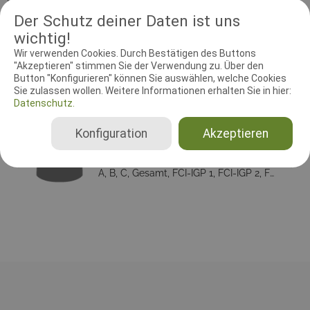
Beløbet kan overføres på mobilepay 36088 - husk anfør navn
Der Schutz deiner Daten ist uns
samt "Prøvegebyr" eller via konto Reg. nr. 9813 Konto nr.
wichtig!
2071293769. Start kl. 10.00 - morgenmad fra kl. 9.30.
Wir verwenden Cookies. Durch Bestätigen des Buttons
"Akzeptieren" stimmen Sie der Verwendung zu. Über den
Button "Konfigurieren" können Sie auswählen, welche Cookies
RICHTER UND HELFER
Sie zulassen wollen. Weitere Informationen erhalten Sie in hier:
Datenschutz.
Leistungsrichter
Konfiguration
Akzeptieren
Ella Laursen
Dänemark
A, B, C, Gesamt, FCI-IGP 1, FCI-IGP 2, FCI-IGP 3, FCI-IGP-V, Begynder B, Begynder AB, FCI-FPr 1, FCI-FPr 2, FCI-FPr 3, Begleithundprüfung