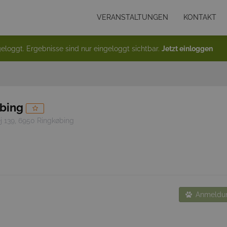
VERANSTALTUNGEN
KONTAKT
eloggt. Ergebnisse sind nur eingeloggt sichtbar.
Jetzt einloggen
bing
j 139, 6950 Ringkøbing
Anmeldun