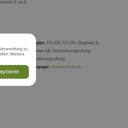
senest d. 20.6
59:00
Disziplin:
FCI-IGP, FCI-FPr, Beginner B,
 Verwendung zu.
Beginner AB, Fährtenhundprüfung,
llen. Weitere
Begleithundprüfung
Homepage:
www.kreds32.dk
eptieren