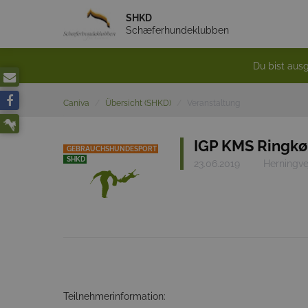
SHKD
Schæferhundeklubben
Du bist ausg
Caniva
Übersicht (SHKD)
Veranstaltung
IGP KMS Ringkø
GEBRAUCHSHUNDESPORT
SHKD
23.06.2019
Herningve
Teilnehmerinformation: