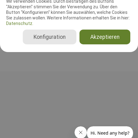
Wir verwenden Cookies. Durch Bestätigen des Buttons
"Akzeptieren" stimmen Sie der Verwendung zu. Über den
Leistungsrichter
Button "Konfigurieren" können Sie auswählen, welche Cookies
Erik Ahrends
Sie zulassen wollen. Weitere Informationen erhalten Sie in hier:
Datenschutz.
Dänemark
A, B, C, Gesamt, FCI-IGP 1, FCI-IGP 2, FCI-IGP 3, FCI-IGP-V, Begynder B, Begynder AB, Begleithundprüfung
Konfiguration
Akzeptieren