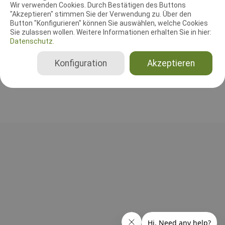
Wir verwenden Cookies. Durch Bestätigen des Buttons
Leistungsrichter
Schutzdiensthelfer
"Akzeptieren" stimmen Sie der Verwendung zu. Über den
Button "Konfigurieren" können Sie auswählen, welche Cookies
Sie zulassen wollen. Weitere Informationen erhalten Sie in hier:
Leistungsrichter
Datenschutz.
Bent Andersen
FCI-IGP 1
Konfiguration
Akzeptieren