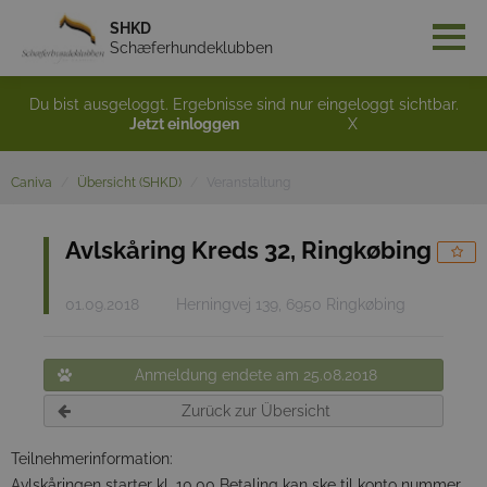
SHKD
Schæferhundeklubben
Du bist ausgeloggt. Ergebnisse sind nur eingeloggt sichtbar.
Jetzt einloggen
X
Caniva
Übersicht (SHKD)
Veranstaltung
Avlskåring Kreds 32, Ringkøbing
01.09.2018
Herningvej 139, 6950 Ringkøbing
Anmeldung endete am 25.08.2018
Zurück zur Übersicht
Teilnehmerinformation:
Avlskåringen starter kl. 10.00 Betaling kan ske til konto nummer