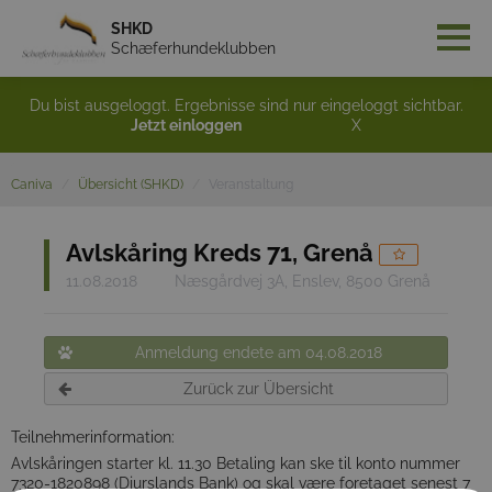
SHKD
Schæferhundeklubben
Du bist ausgeloggt. Ergebnisse sind nur eingeloggt sichtbar.
Jetzt einloggen
X
Caniva
Übersicht (SHKD)
Veranstaltung
Avlskåring Kreds 71, Grenå
11.08.2018
Næsgårdvej 3A, Enslev, 8500 Grenå
Anmeldung endete am 04.08.2018
Zurück zur Übersicht
Teilnehmerinformation:
Avlskåringen starter kl. 11.30 Betaling kan ske til konto nummer
7320-1820898 (Djurslands Bank) og skal være foretaget senest 7