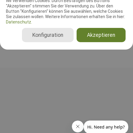
Wir verwenden Cookies. Durch Bestätigen des Buttons
"Akzeptieren" stimmen Sie der Verwendung zu. Über den
Button "Konfigurieren" können Sie auswählen, welche Cookies
Sie zulassen wollen. Weitere Informationen erhalten Sie in hier:
Datenschutz.
RICHTER UND HELFER
Konfiguration
Akzeptieren
Bisher wurden noch keine Richter oder Helfer eingetragen!