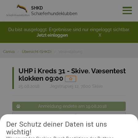
SHKD
Schæferhundeklubben
Du bist ausgeloggt. Ergebnisse sind nur eingeloggt sichtbar.
Jetzt einloggen
X
Caniva
Übersicht (SHKD)
Veranstaltung
UHP i Kreds 31 - Skive. Væsentest
klokken 09:00
25.08.2018
Jegstrupvej 12, 7800 Skive
Anmeldung endete am 19.08.2018
Zurück zur Übersicht
Der Schutz deiner Daten ist uns
Teilnehmerinformation:
wichtig!
UHP - lukket stisystem. Væsentest klokken 09:00