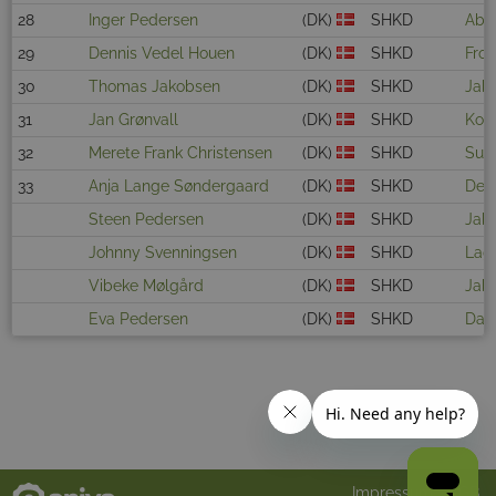
28
Inger Pedersen
(DK)
SHKD
Aba
29
Dennis Vedel Houen
(DK)
SHKD
Frou
30
Thomas Jakobsen
(DK)
SHKD
Jabi
31
Jan Grønvall
(DK)
SHKD
Koc
32
Merete Frank Christensen
(DK)
SHKD
Sund
33
Anja Lange Søndergaard
(DK)
SHKD
Ded
Steen Pedersen
(DK)
SHKD
Jabi
Johnny Svenningsen
(DK)
SHKD
Lag
Vibeke Mølgård
(DK)
SHKD
Jab
Eva Pedersen
(DK)
SHKD
Dana
Impressum
AGB