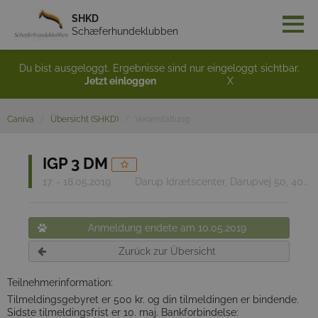
SHKD
Schæferhundeklubben
Du bist ausgeloggt. Ergebnisse sind nur eingeloggt sichtbar.
Jetzt einloggen
X
Caniva
Übersicht (SHKD)
Veranstaltung
IGP 3 DM
17. - 18.05.2019
Darup Idrætscenter, Darupvej 50, 4000 Roskilde
Anmeldung endete am 10.05.2019
Zurück zur Übersicht
Teilnehmerinformation:
Tilmeldingsgebyret er 500 kr. og din tilmeldingen er bindende.
Sidste tilmeldingsfrist er 10. maj. Bankforbindelse: