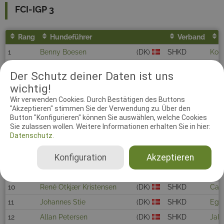
FCI-IGP 3
Rang
Hundeführer
Verband
1
Benny Boesen
(DK)
SHKD
Kon
2
Bill Bøknæs Asserfelt
(DK)
SHKD
Hess
Der Schutz deiner Daten ist uns
3
Belinda Eie Kristensen
(DK)
SHKD
Gen-
wichtig!
4
Jens Martin Kamstrup
(DK)
SHKD
Car
Wir verwenden Cookies. Durch Bestätigen des Buttons
"Akzeptieren" stimmen Sie der Verwendung zu. Über den
5
Tommy Hansen
(DK)
SHKD
Grå
Button "Konfigurieren" können Sie auswählen, welche Cookies
Sie zulassen wollen. Weitere Informationen erhalten Sie in hier:
6
Allan maindal
(DK)
SHKD
Jabi
Datenschutz.
7
John Rasmussen
(DK)
kreds 14
New
Konfiguration
Akzeptieren
8
Dorthe Stilling
(DK)
SHKD
Jab
9
Hugo Skov
(DK)
SHKD
Hess
10
René Otkjær Kristensen
(DK)
SHKD
Car
11
Johannes Stie
(DK)
SHKD
Ego
12
Allan Petersen
(DK)
SHKD
Jab