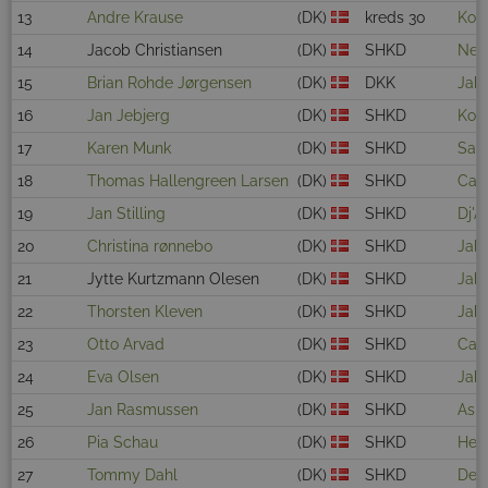
13
Andre Krause
(DK)
kreds 30
Kor
14
Jacob Christiansen
(DK)
SHKD
Ness
15
Brian Rohde Jørgensen
(DK)
DKK
Jab
16
Jan Jebjerg
(DK)
SHKD
Kon
17
Karen Munk
(DK)
SHKD
Sato
18
Thomas Hallengreen Larsen
(DK)
SHKD
Car
19
Jan Stilling
(DK)
SHKD
Dj'
20
Christina rønnebo
(DK)
SHKD
Jabi
21
Jytte Kurtzmann Olesen
(DK)
SHKD
Jabi
22
Thorsten Kleven
(DK)
SHKD
Jab
23
Otto Arvad
(DK)
SHKD
Car
24
Eva Olsen
(DK)
SHKD
Jabi
25
Jan Rasmussen
(DK)
SHKD
Asl
26
Pia Schau
(DK)
SHKD
Hess
27
Tommy Dahl
(DK)
SHKD
Dede