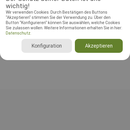
wichtig!
Wir verwenden Cookies. Durch Bestätigen des Buttons
"Akzeptieren" stimmen Sie der Verwendung zu. Über den
RICHTER UND HELFER
Button "Konfigurieren" können Sie auswählen, welche Cookies
Sie zulassen wollen. Weitere Informationen erhalten Sie in hier:
Datenschutz.
Leistungsrichter
Lene Carlson
Konfiguration
Akzeptieren
Dänemark