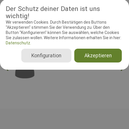
Peter Gammelgaard Mortensen Figurant Jan Kvist Prøveleder
Der Schutz deiner Daten ist uns
Birgitte Hansen
wichtig!
Wir verwenden Cookies. Durch Bestätigen des Buttons
"Akzeptieren" stimmen Sie der Verwendung zu. Über den
RICHTER UND HELFER
Button "Konfigurieren" können Sie auswählen, welche Cookies
Sie zulassen wollen. Weitere Informationen erhalten Sie in hier:
Leistungsrichter
Schutzdiensthelfer
Datenschutz.
Leistungsrichter
Konfiguration
Akzeptieren
Peter Gammelgaard Mortensen
Dänemark