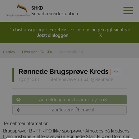
SHKD
Schæferhundeklubben
Du bist ausgeloggt. Ergebnisse sind nur eingeloggt sichtbar.
Jetzt einloggen
X
Caniva
Übersicht (SHKD)
Veranstaltung
Rønnede Brugsprøve Kreds
15.07.2018
Slettehavevej 61, 4683 Rønnede
Anmeldung endete am 11.07.2018
Zurück zur Übersicht
Teilnehmerinformation:
Brugsprøver B - FP -IPO Ikke sporprøver Afholdes på kredsens
træningsbane Slettehavevej 61 Rønnede Start kl 9.00 Dommer