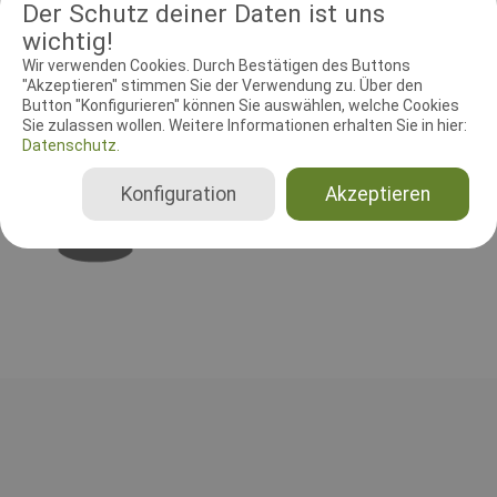
Der Schutz deiner Daten ist uns
wichtig!
Wir verwenden Cookies. Durch Bestätigen des Buttons
RICHTER UND HELFER
"Akzeptieren" stimmen Sie der Verwendung zu. Über den
Button "Konfigurieren" können Sie auswählen, welche Cookies
Leistungsrichter
Schutzdiensthelfer
Sie zulassen wollen. Weitere Informationen erhalten Sie in hier:
Datenschutz.
Leistungsrichter
Konfiguration
Akzeptieren
Vivi Gilsager
Dänemark