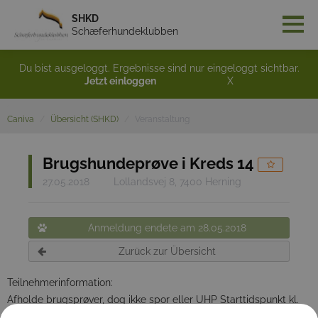
SHKD
Schæferhundeklubben
Du bist ausgeloggt. Ergebnisse sind nur eingeloggt sichtbar.
Jetzt einloggen
X
Caniva
Übersicht (SHKD)
Veranstaltung
Brugshundeprøve i Kreds 14
27.05.2018
Lollandsvej 8, 7400 Herning
Anmeldung endete am 28.05.2018
Zurück zur Übersicht
Teilnehmerinformation:
Afholde brugsprøver, dog ikke spor eller UHP Starttidspunkt kl.
9.00