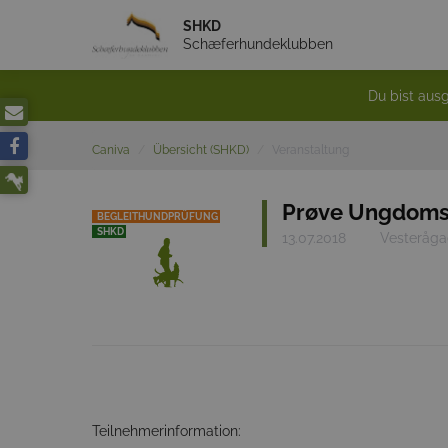
SHKD
Schæferhundeklubben
Du bist ausg
Caniva
Übersicht (SHKD)
Veranstaltung
Prøve Ungdoms
BEGLEITHUNDPRÜFUNG
SHKD
13.07.2018
Vesteråga
Teilnehmerinformation: