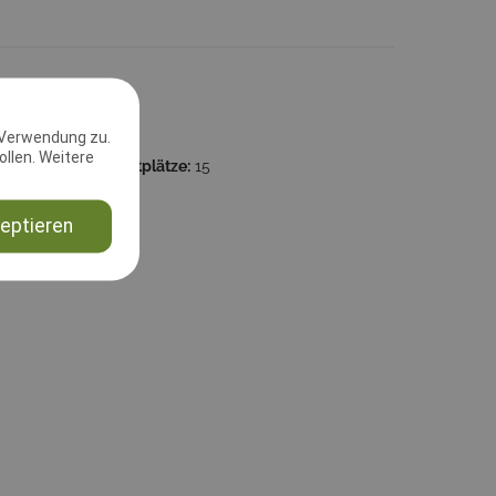
 Verwendung zu.
llen. Weitere
59:59
Startplätze:
15
und
eptieren