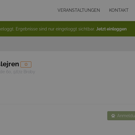
VERANSTALTUNGEN
KONTAKT
eloggt. Ergebnisse sind nur eingeloggt sichtbar.
Jetzt einloggen
lejren
de 60, 5672 Broby
Anmeldun