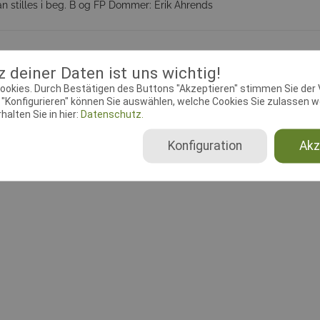
kan stilles i beg. B og FP Dommer: Erik Ahrends
üfungsleiter
Dokumente
 deiner Daten ist uns wichtig!
ookies. Durch Bestätigen des Buttons "Akzeptieren" stimmen Sie der
"Konfigurieren" können Sie auswählen, welche Cookies Sie zulassen wo
ebeginn:
03.04.2018 00:00:00
Meldeschluss:
12.07.2018 23:
alten Sie in hier:
Datenschutz.
se:
Vesterågade 60, 5672 Broby
Rassen:
Deutscher Schäferh
Konfiguration
Akz