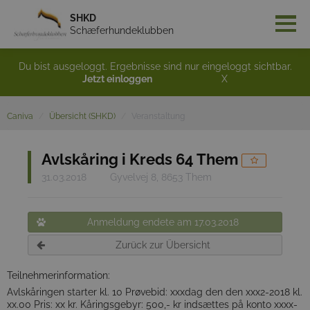
SHKD
Schæferhundeklubben
Du bist ausgeloggt. Ergebnisse sind nur eingeloggt sichtbar.
Jetzt einloggen
X
Caniva
Übersicht (SHKD)
Veranstaltung
Avlskåring i Kreds 64 Them
31.03.2018
Gyvelvej 8, 8653 Them
Anmeldung endete am 17.03.2018
Zurück zur Übersicht
Teilnehmerinformation:
Avlskåringen starter kl. 10 Prøvebid: xxxdag den den xxx2-2018 kl.
xx.00 Pris: xx kr. Kåringsgebyr: 500,- kr indsættes på konto xxxx-