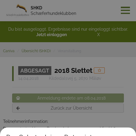
SHKD
Schæferhundeklubben
Du bist ausgeloggt. Ergebnisse sind nur eingeloggt sichtbar.
Jetzt einloggen
X
Caniva
Übersicht (SHKD)
Veranstaltung
2018 Slettet
ABGESAGT
14.04.2018
Kildedalsvej 5, 2670 Måløv
Anmeldung endete am 08.04.2018
Zurück zur Übersicht
Teilnehmerinformation:
Prøven starter kl 9,00 Der kan købes morgenmad fra kl 8,00