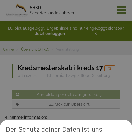
SHKD
Schæferhundeklubben
Du bist ausgeloggt. Ergebnisse sind nur eingeloggt sichtbar.
Jetzt einloggen
X
Caniva
Übersicht (SHKD)
Veranstaltung
Kredsmesterskab i kreds 17
08.11.2025
F.L. Smidthsvej 7, 8600 Silkeborg
Anmeldung endete am 31.10.2025
Zurück zur Übersicht
Teilnehmerinformation:
Tilmeldingsgebyret betales ved tilmelding, MobilePay 181515
Der Schutz deiner Daten ist uns