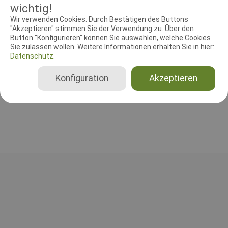
wichtig!
Wir verwenden Cookies. Durch Bestätigen des Buttons
RICHTER UND HELFER
"Akzeptieren" stimmen Sie der Verwendung zu. Über den
Button "Konfigurieren" können Sie auswählen, welche Cookies
Sie zulassen wollen. Weitere Informationen erhalten Sie in hier:
Leistungsrichter
Datenschutz.
Jes Jes Svennum
Gesamt
Konfiguration
Akzeptieren