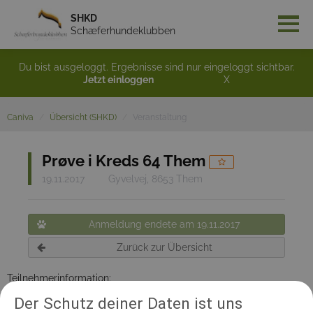
SHKD
Schæferhundeklubben
Du bist ausgeloggt. Ergebnisse sind nur eingeloggt sichtbar.
Jetzt einloggen
X
Caniva
Übersicht (SHKD)
Veranstaltung
Prøve i Kreds 64 Them
19.11.2017
Gyvelvej, 8653 Them
Anmeldung endete am 19.11.2017
Zurück zur Übersicht
Teilnehmerinformation:
Alle prøver dog ikke UHP
Der Schutz deiner Daten ist uns