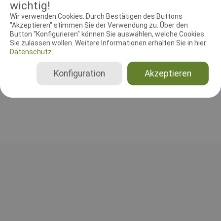
wichtig!
Wir verwenden Cookies. Durch Bestätigen des Buttons
"Akzeptieren" stimmen Sie der Verwendung zu. Über den
RICHTER UND HELFER
Button "Konfigurieren" können Sie auswählen, welche Cookies
Sie zulassen wollen. Weitere Informationen erhalten Sie in hier:
Leistungsrichter
Datenschutz.
Vivi Gilsager
Konfiguration
Akzeptieren
Dänemark