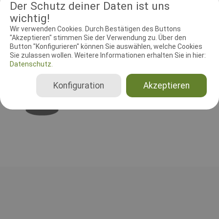
Der Schutz deiner Daten ist uns
wichtig!
Wir verwenden Cookies. Durch Bestätigen des Buttons
RICHTER UND HELFER
"Akzeptieren" stimmen Sie der Verwendung zu. Über den
Button "Konfigurieren" können Sie auswählen, welche Cookies
Leistungsrichter
Schutzdiensthelfer
Sie zulassen wollen. Weitere Informationen erhalten Sie in hier:
Datenschutz.
Leistungsrichter
Konfiguration
Akzeptieren
Ella Laursen
Dänemark