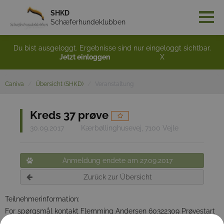
SHKD
Schæferhundeklubben
Du bist ausgeloggt. Ergebnisse sind nur eingeloggt sichtbar.
Jetzt einloggen
X
Caniva
Übersicht (SHKD)
Veranstaltung
Kreds 37 prøve
30.09.2017
Kærbøllinghusevej, 7100 Vejle
Anmeldung endete am 27.09.2017
Zurück zur Übersicht
Teilnehmerinformation:
For spørgsmål kontakt Flemming Andersen 60322309 Prøvestart
kl. 9:00