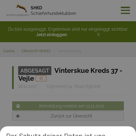
SHKD
Schæferhundeklubben
Du bist ausgeloggt. Ergebnisse sind nur eingeloggt sichtbar.
Jetzt einloggen
X
Caniva
Übersicht (SHKD)
Veranstaltung
Vinterskue Kreds 37 -
ABGESAGT
Vejle
18.11.2017
Egtvedvej 14, 6040 Egtved
Anmeldung endete am 13.11.2017
Zurück zur Übersicht
Teilnehmerinformation: