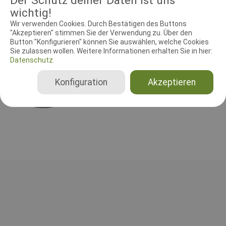
Der Schutz deiner Daten ist uns
Start kl. 09.00
wichtig!
Wir verwenden Cookies. Durch Bestätigen des Buttons
"Akzeptieren" stimmen Sie der Verwendung zu. Über den
RICHTER UND HELFER
Button "Konfigurieren" können Sie auswählen, welche Cookies
Sie zulassen wollen. Weitere Informationen erhalten Sie in hier:
Datenschutz.
Showrichter
Friedrich Gerstenberg
Konfiguration
Akzeptieren
Deutschland