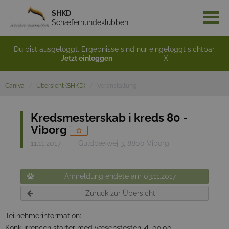
SHKD
Schæferhundeklubben
Du bist ausgeloggt. Ergebnisse sind nur eingeloggt sichtbar.
Jetzt einloggen
X
Caniva
Übersicht (SHKD)
Veranstaltung
Kredsmesterskab i kreds 80 -
Viborg
11.11.2017
Guldbækvej 3, 8800 Viborg
Anmeldung endete am 03.11.2017
Zurück zur Übersicht
Teilnehmerinformation:
Konkurrencen starter med væsenstesten kl. 09.00