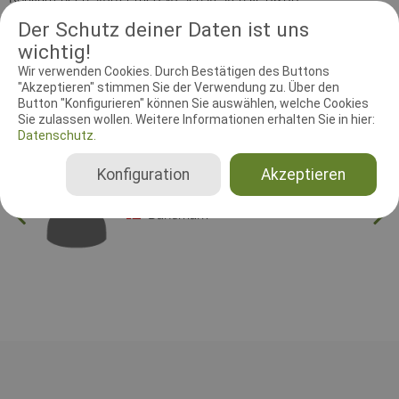
Kredsmesterskabet er forbeholdt kredsensmedlemmer. Er der
Der Schutz deiner Daten ist uns
plads, kan andre deltage.
wichtig!
Wir verwenden Cookies. Durch Bestätigen des Buttons
"Akzeptieren" stimmen Sie der Verwendung zu. Über den
RICHTER UND HELFER
Button "Konfigurieren" können Sie auswählen, welche Cookies
Sie zulassen wollen. Weitere Informationen erhalten Sie in hier:
Leistungsrichter
Schutzdiensthelfer
Datenschutz.
Konfiguration
Akzeptieren
Leistungsrichter
Michael Brandenhoff
Dänemark