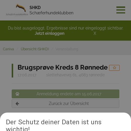
SHKD
Schæferhundeklubben
Du bist ausgeloggt. Ergebnisse sind nur eingeloggt sichtbar.
Jetzt einloggen
X
Caniva
Übersicht (SHKD)
Veranstaltung
Brugsprøve Kreds 8 Rønnede
17.06.2017
slettehavevej 61, 4683 rønnede
Anmeldung endete am 15.06.2017
Zurück zur Übersicht
Der Schutz deiner Daten ist uns
RICHTER UND HELFER
wichtig!