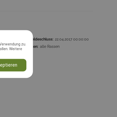
:00:00
2. Meldeschluss:
22.04.2017 00:00:00
 Verwendung zu.
4340
Rassen:
alle Rassen
llen. Weitere
eptieren