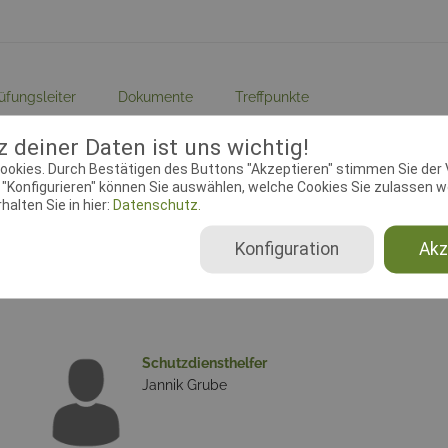
üfungsleiter
Dokumente
Treffpunkte
 deiner Daten ist uns wichtig!
ebeginn:
19.03.2017 00:00:00
Meldeschluss:
22.04.2017 00
ookies. Durch Bestätigen des Buttons "Akzeptieren" stimmen Sie der
chtender Verein:
Adresse:
Sønderstrupvej 28, 
"Konfigurieren" können Sie auswählen, welche Cookies Sie zulassen wo
alten Sie in hier:
Datenschutz.
ferhundeklubben
Tølløse
Konfiguration
Akz
Schutzdiensthelfer
Jannik Grube