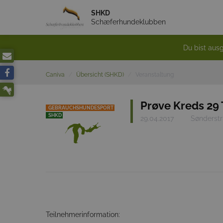
SHKD
Schæferhundeklubben
Du bist ausg
Caniva
Übersicht (SHKD)
Veranstaltung
Prøve Kreds 29 
GEBRAUCHSHUNDESPORT
SHKD
29.04.2017
Sønderstr
Teilnehmerinformation: