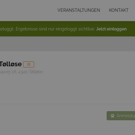
VERANSTALTUNGEN
KONTAKT
eloggt. Ergebnisse sind nur eingeloggt sichtbar.
Jetzt einloggen
Tølløse
upvej 28, 4340 Tølløse
Anmeldun