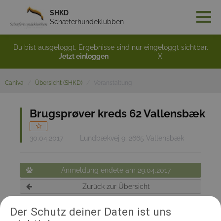
SHKD
Schæferhundeklubben
Du bist ausgeloggt. Ergebnisse sind nur eingeloggt sichtbar.
Jetzt einloggen
X
Caniva
Übersicht (SHKD)
Veranstaltung
Brugsprøver kreds 62 Vallensbæk
30.04.2017
Lundbækvej 9, 2665 Vallensbæk
Anmeldung endete am 29.04.2017
Zurück zur Übersicht
Der Schutz deiner Daten ist uns