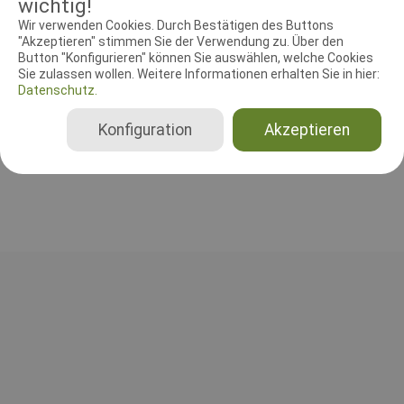
wichtig!
RICHTER UND HELFER
Wir verwenden Cookies. Durch Bestätigen des Buttons
Leistungsrichter
Schutzdiensthelfer
"Akzeptieren" stimmen Sie der Verwendung zu. Über den
Button "Konfigurieren" können Sie auswählen, welche Cookies
Sie zulassen wollen. Weitere Informationen erhalten Sie in hier:
Leistungsrichter
Datenschutz.
Hans hansen
Dänemark
Konfiguration
Akzeptieren