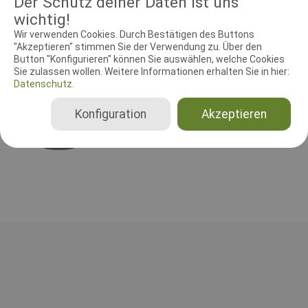
Der Schutz deiner Daten ist uns
wichtig!
Wir verwenden Cookies. Durch Bestätigen des Buttons
RICHTER UND HELFER
"Akzeptieren" stimmen Sie der Verwendung zu. Über den
Leistungsrichter
Schutzdiensthelfer
Button "Konfigurieren" können Sie auswählen, welche Cookies
Sie zulassen wollen. Weitere Informationen erhalten Sie in hier:
Datenschutz.
Leistungsrichter
Lene Carlson
Konfiguration
Akzeptieren
Dänemark