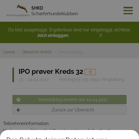
SHKD
Schæferhundeklubben
Du bist ausgeloggt. Ergebnisse sind nur eingeloggt sichtbar.
Jetzt einloggen
X
Caniva
Übersicht (SHKD)
Veranstaltung
IPO prøver Kreds 32
13. - 14.04.2017
Herningvej 139, 6950 Ringkøbing
Anmeldung endete am 10.04.2017
Zurück zur Übersicht
Teilnehmerinformation:
Ved spørgsmål kan Karl Frost kontaktes på 61 36 4285